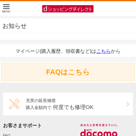
お知らせ
マイページ(購入履歴、領収書など)は
こちら
から
FAQはこちら
充実の延長補償
何度でも修理OK
購入金額内で
お客さまサポート
FAQ