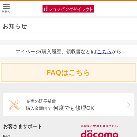
お知らせ
マイページ(購入履歴、領収書など)は
こちら
から
FAQはこちら
充実の延長補償
何度でも修理OK
購入金額内で
お客さまサポート
FAQ