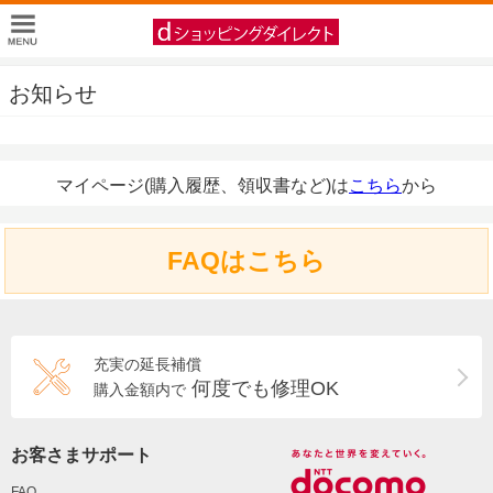
お知らせ
マイページ(購入履歴、領収書など)は
こちら
から
FAQはこちら
充実の延長補償
何度でも修理OK
購入金額内で
お客さまサポート
FAQ