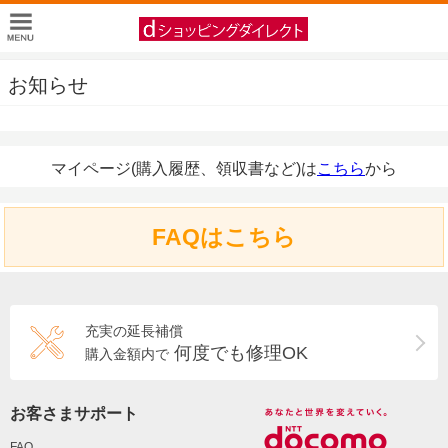
お知らせ
マイページ(購入履歴、領収書など)は
こちら
から
FAQはこちら
充実の延長補償
何度でも修理OK
購入金額内で
お客さまサポート
FAQ