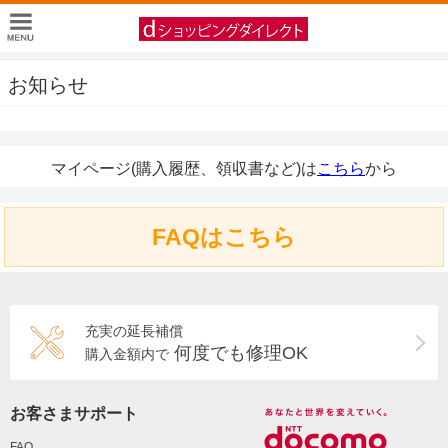
お知らせ
マイページ(購入履歴、領収書など)は
こちら
から
FAQはこちら
充実の延長補償
何度でも修理OK
購入金額内で
お客さまサポート
FAQ