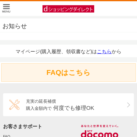
お知らせ
マイページ(購入履歴、領収書など)は
こちら
から
FAQはこちら
充実の延長補償
何度でも修理OK
購入金額内で
お客さまサポート
FAQ