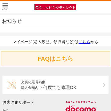
お知らせ
マイページ(購入履歴、領収書など)は
こちら
から
FAQはこちら
充実の延長補償
何度でも修理OK
購入金額内で
お客さまサポート
FAQ