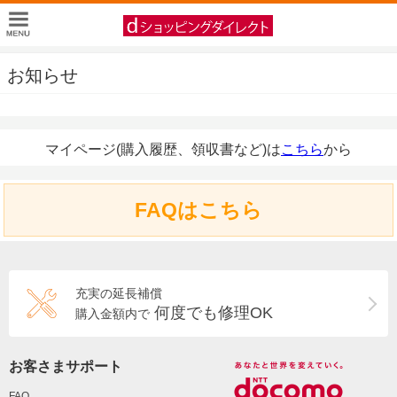
お知らせ
マイページ(購入履歴、領収書など)は
こちら
から
FAQはこちら
充実の延長補償
何度でも修理OK
購入金額内で
お客さまサポート
FAQ