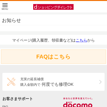
お知らせ
マイページ(購入履歴、領収書など)は
こちら
から
FAQはこちら
充実の延長補償
何度でも修理OK
購入金額内で
お客さまサポート
FAQ