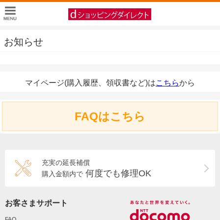
お知らせ
マイページ(購入履歴、領収書など)は
こちら
から
FAQはこちら
充実の延長補償
何度でも修理OK
購入金額内で
お客さまサポート
FAQ