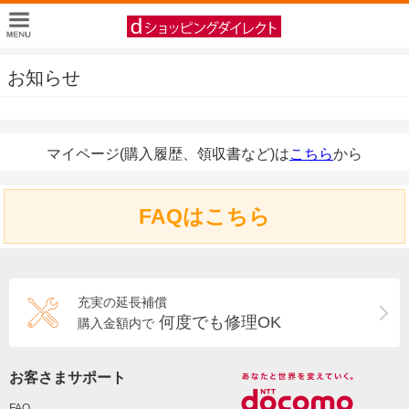
お知らせ
マイページ(購入履歴、領収書など)は
こちら
から
FAQはこちら
充実の延長補償
何度でも修理OK
購入金額内で
お客さまサポート
FAQ