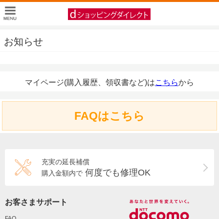
お知らせ
マイページ(購入履歴、領収書など)は
こちら
から
FAQはこちら
充実の延長補償
何度でも修理OK
購入金額内で
お客さまサポート
FAQ