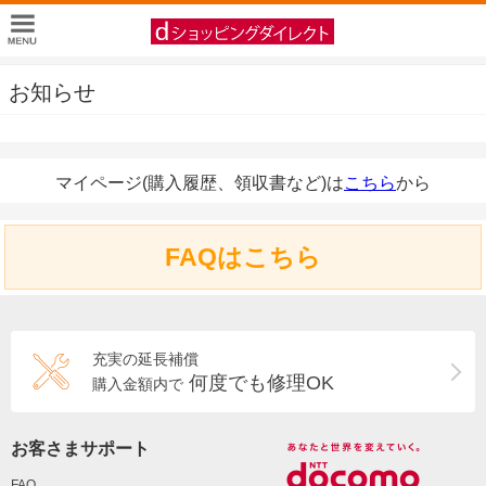
お知らせ
マイページ(購入履歴、領収書など)は
こちら
から
FAQはこちら
充実の延長補償
何度でも修理OK
購入金額内で
お客さまサポート
FAQ