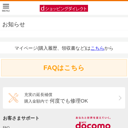
お知らせ
マイページ(購入履歴、領収書など)は
こちら
から
FAQはこちら
充実の延長補償
何度でも修理OK
購入金額内で
お客さまサポート
FAQ