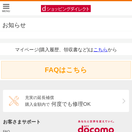
お知らせ
マイページ(購入履歴、領収書など)は
こちら
から
FAQはこちら
充実の延長補償
何度でも修理OK
購入金額内で
お客さまサポート
FAQ