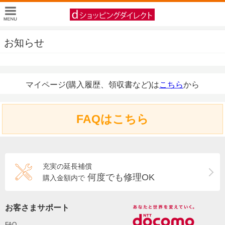
お知らせ
マイページ(購入履歴、領収書など)は
こちら
から
FAQはこちら
充実の延長補償
何度でも修理OK
購入金額内で
お客さまサポート
FAQ