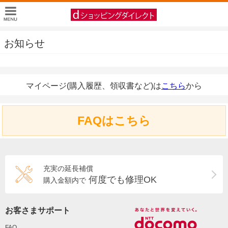
お知らせ
マイページ(購入履歴、領収書など)は
こちら
から
FAQはこちら
充実の延長補償
何度でも修理OK
購入金額内で
お客さまサポート
FAQ