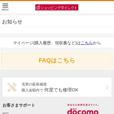
お知らせ
マイページ(購入履歴、領収書など)は
こちら
から
FAQはこちら
充実の延長補償
何度でも修理OK
購入金額内で
お客さまサポート
FAQ