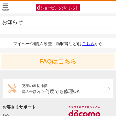
お知らせ
マイページ(購入履歴、領収書など)は
こちら
から
FAQはこちら
充実の延長補償
何度でも修理OK
購入金額内で
お客さまサポート
FAQ