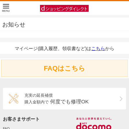
お知らせ
マイページ(購入履歴、領収書など)は
こちら
から
FAQはこちら
充実の延長補償
何度でも修理OK
購入金額内で
お客さまサポート
FAQ