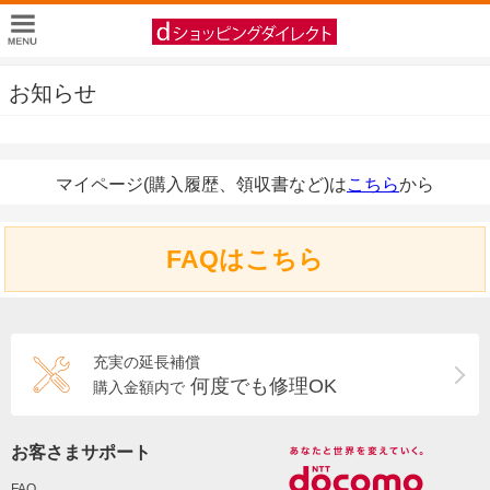
お知らせ
マイページ(購入履歴、領収書など)は
こちら
から
FAQはこちら
充実の延長補償
何度でも修理OK
購入金額内で
お客さまサポート
FAQ