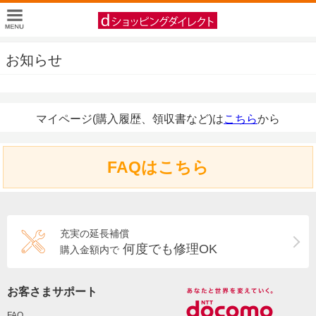
お知らせ
マイページ(購入履歴、領収書など)は
こちら
から
FAQはこちら
充実の延長補償
何度でも修理OK
購入金額内で
お客さまサポート
FAQ