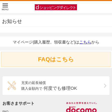
お知らせ
マイページ(購入履歴、領収書など)は
こちら
から
FAQはこちら
充実の延長補償
何度でも修理OK
購入金額内で
お客さまサポート
FAQ