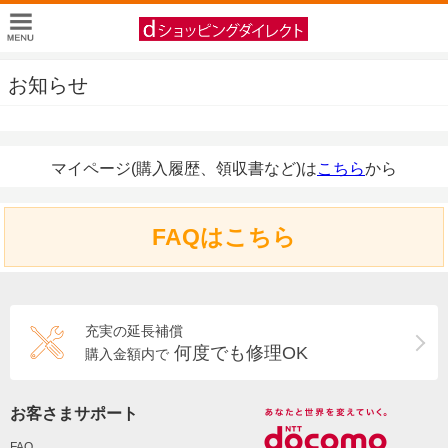
お知らせ
マイページ(購入履歴、領収書など)は
こちら
から
FAQはこちら
充実の延長補償
何度でも修理OK
購入金額内で
お客さまサポート
FAQ