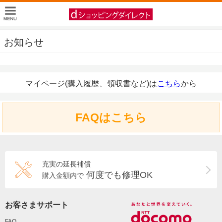
お知らせ
マイページ(購入履歴、領収書など)は
こちら
から
FAQはこちら
充実の延長補償
何度でも修理OK
購入金額内で
お客さまサポート
FAQ