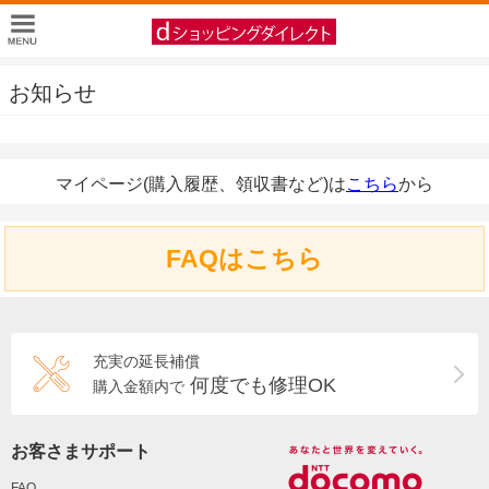
お知らせ
マイページ(購入履歴、領収書など)は
こちら
から
FAQはこちら
充実の延長補償
何度でも修理OK
購入金額内で
お客さまサポート
FAQ