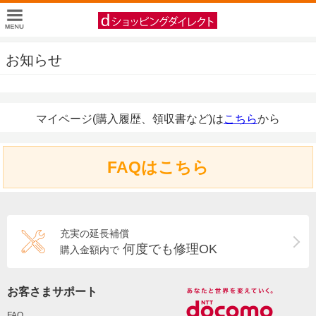
お知らせ
マイページ(購入履歴、領収書など)は
こちら
から
FAQはこちら
充実の延長補償
何度でも修理OK
購入金額内で
お客さまサポート
FAQ