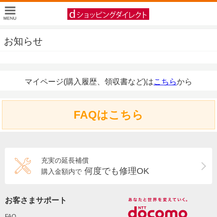
お知らせ
マイページ(購入履歴、領収書など)は
こちら
から
FAQはこちら
充実の延長補償
何度でも修理OK
購入金額内で
お客さまサポート
FAQ