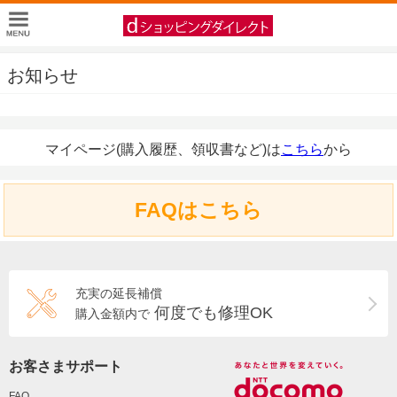
お知らせ
マイページ(購入履歴、領収書など)は
こちら
から
FAQはこちら
充実の延長補償
何度でも修理OK
購入金額内で
お客さまサポート
FAQ