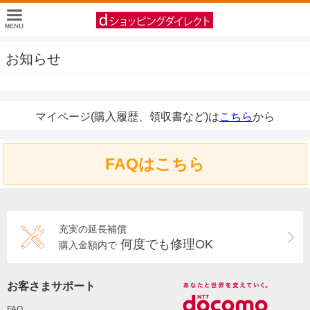
お知らせ
マイページ(購入履歴、領収書など)は
こちら
から
FAQはこちら
充実の延長補償
何度でも修理OK
購入金額内で
お客さまサポート
FAQ