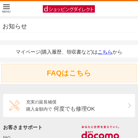
お知らせ
マイページ(購入履歴、領収書など)は
こちら
から
FAQはこちら
充実の延長補償
何度でも修理OK
購入金額内で
お客さまサポート
FAQ