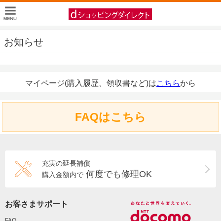
お知らせ
マイページ(購入履歴、領収書など)は
こちら
から
FAQはこちら
充実の延長補償
何度でも修理OK
購入金額内で
お客さまサポート
FAQ