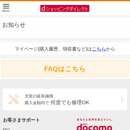
お知らせ
マイページ(購入履歴、領収書など)は
こちら
から
FAQはこちら
充実の延長補償
何度でも修理OK
購入金額内で
お客さまサポート
FAQ