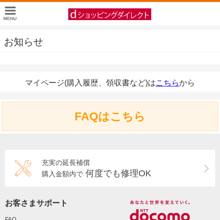
お知らせ
マイページ(購入履歴、領収書など)は
こちら
から
FAQはこちら
充実の延長補償
何度でも修理OK
購入金額内で
お客さまサポート
FAQ