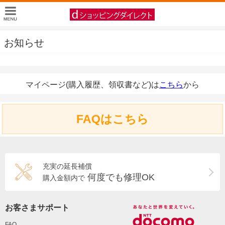
お知らせ
マイページ(購入履歴、領収書など)は
こちら
から
FAQはこちら
充実の延長補償
何度でも修理OK
購入金額内で
お客さまサポート
FAQ