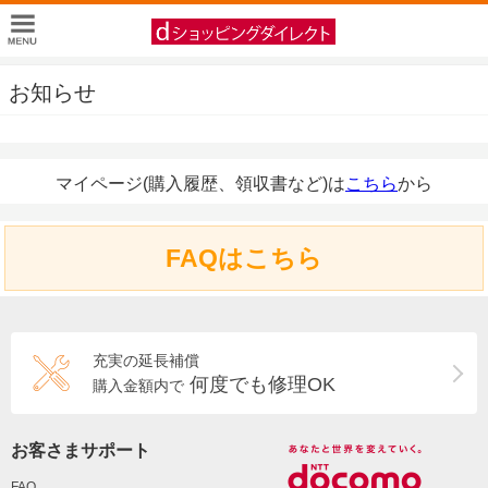
お知らせ
マイページ(購入履歴、領収書など)は
こちら
から
FAQはこちら
充実の延長補償
何度でも修理OK
購入金額内で
お客さまサポート
FAQ