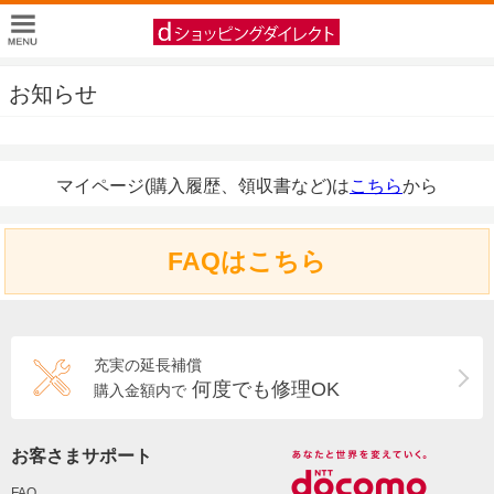
お知らせ
マイページ(購入履歴、領収書など)は
こちら
から
FAQはこちら
充実の延長補償
何度でも修理OK
購入金額内で
お客さまサポート
FAQ