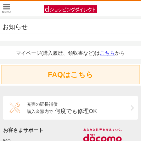
お知らせ
マイページ(購入履歴、領収書など)は
こちら
から
FAQはこちら
充実の延長補償
何度でも修理OK
購入金額内で
お客さまサポート
FAQ