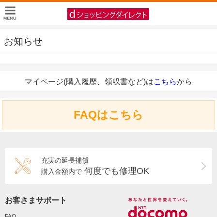
お知らせ
マイページ(購入履歴、領収書など)は
こちら
から
FAQはこちら
充実の延長補償
何度でも修理OK
購入金額内で
お客さまサポート
FAQ