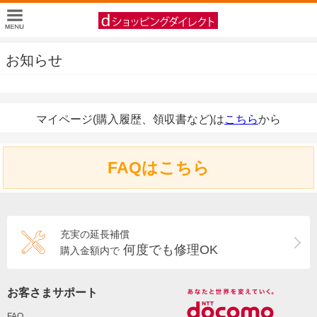
お知らせ
マイページ(購入履歴、領収書など)は
こちら
から
FAQはこちら
充実の延長補償
何度でも修理OK
購入金額内で
お客さまサポート
FAQ