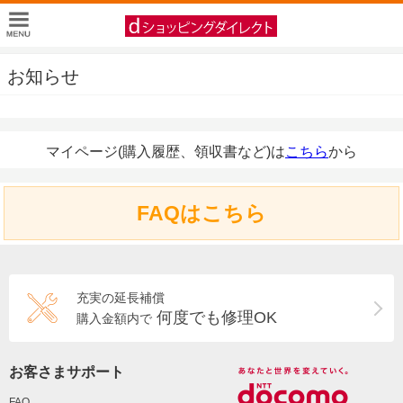
お知らせ
マイページ(購入履歴、領収書など)は
こちら
から
FAQはこちら
充実の延長補償
何度でも修理OK
購入金額内で
お客さまサポート
FAQ