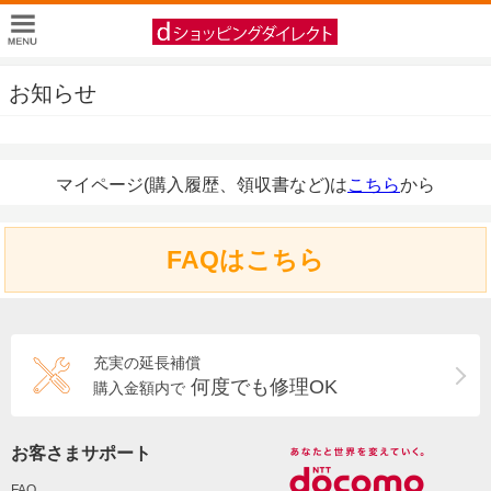
お知らせ
マイページ(購入履歴、領収書など)は
こちら
から
FAQはこちら
充実の延長補償
何度でも修理OK
購入金額内で
お客さまサポート
FAQ