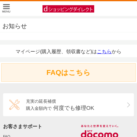
お知らせ
マイページ(購入履歴、領収書など)は
こちら
から
FAQはこちら
充実の延長補償
何度でも修理OK
購入金額内で
お客さまサポート
FAQ