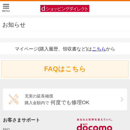
お知らせ
マイページ(購入履歴、領収書など)は
こちら
から
FAQはこちら
充実の延長補償
何度でも修理OK
購入金額内で
お客さまサポート
FAQ