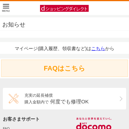
お知らせ
マイページ(購入履歴、領収書など)は
こちら
から
FAQはこちら
充実の延長補償
何度でも修理OK
購入金額内で
お客さまサポート
FAQ