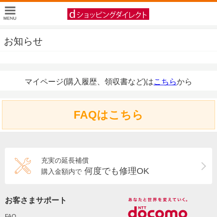
お知らせ
マイページ(購入履歴、領収書など)は
こちら
から
FAQはこちら
充実の延長補償
何度でも修理OK
購入金額内で
お客さまサポート
FAQ