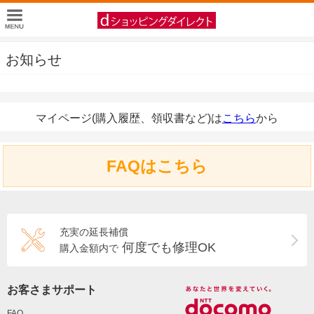
お知らせ
マイページ(購入履歴、領収書など)は
こちら
から
FAQはこちら
充実の延長補償
何度でも修理OK
購入金額内で
お客さまサポート
FAQ