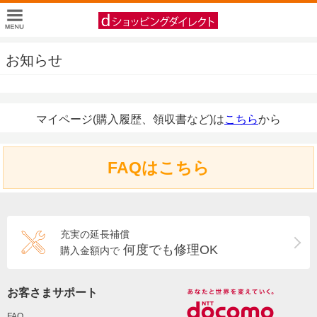
お知らせ
マイページ(購入履歴、領収書など)は
こちら
から
FAQはこちら
充実の延長補償
何度でも修理OK
購入金額内で
お客さまサポート
FAQ