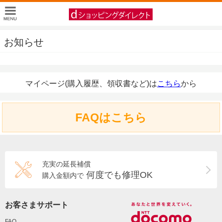
お知らせ
マイページ(購入履歴、領収書など)は
こちら
から
FAQはこちら
充実の延長補償
何度でも修理OK
購入金額内で
お客さまサポート
FAQ