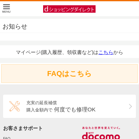
お知らせ
マイページ(購入履歴、領収書など)は
こちら
から
FAQはこちら
充実の延長補償
何度でも修理OK
購入金額内で
お客さまサポート
FAQ